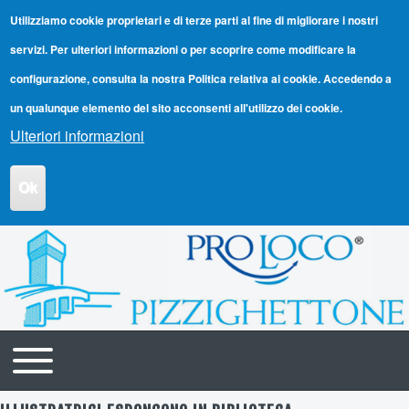
Utilizziamo cookie proprietari e di terze parti al fine di migliorare i nostri
servizi. Per ulteriori informazioni o per scoprire come modificare la
configurazione, consulta la nostra Politica relativa ai cookie. Accedendo a
un qualunque elemento del sito acconsenti all'utilizzo dei cookie.
Ulteriori informazioni
Ok
Toggle main menu
Navigazione principale