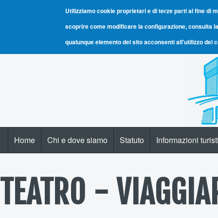
Utilizziamo cookie proprietari e di terze parti al fine di m
scoprire come modificare la configurazione, consulta la
qualunque elemento del sito acconsenti all'utilizzo dei 
Home
Chi e dove siamo
Statuto
Informazioni turis
Navigazione principale
TEATRO - VIAGGIA