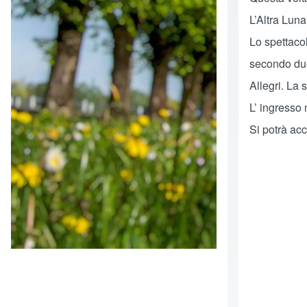
L’Altra Lun
Lo spettacol
secondo due 
Allegri. La 
L’ ingresso 
Si potrà acc