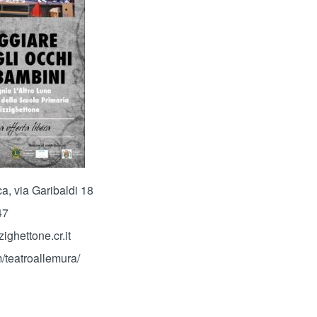
ca, via Garibaldi 18
47
ghettone.cr.it
teatroallemura/