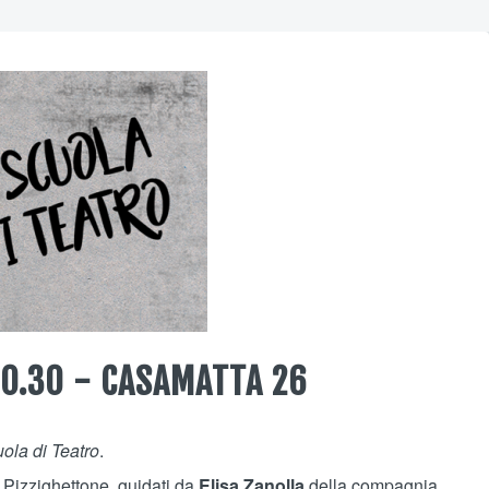
20.30 - CASAMATTA 26
ola di Teatro
.
 Pizzighettone, guidati da
Elisa Zanolla
della compagnia