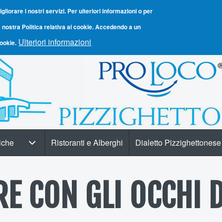
igliorare i nostri servizi. Per ulteriori informazioni o per
 nostra Politica relativa ai cookie. Accedendo a un
Ulteriori informazioni
cookie.
tiche
Ristoranti e Alberghi
Dialetto Pizzighettonese
Informazioni turistiche sub-navigation
RE CON GLI OCCHI 