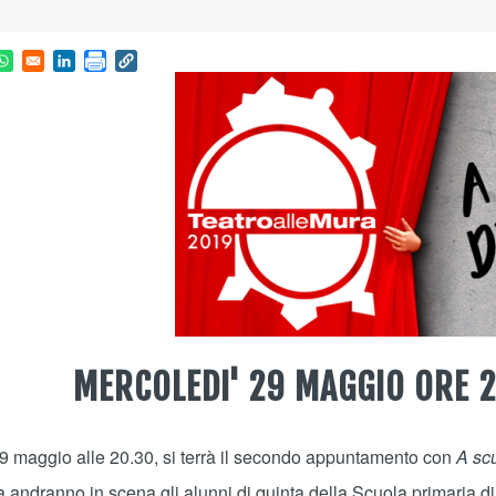
in a new window
ns in a new window
Opens in a new window
Opens in a new window
MERCOLEDI' 29 MAGGIO ORE 
9 maggio alle 20.30, si terrà il secondo appuntamento con
A scu
 andranno in scena gli alunni di quinta della Scuola primaria di