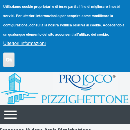
Utilizziamo cookie proprietari e di terze parti al fine di migliorare i nostri
servizi. Per ulteriori informazioni o per scoprire come modificare la
configurazione, consulta la nostra Politica relativa ai cookie. Accedendo a
un qualunque elemento del sito acconsenti all'utilizzo dei cookie.
Ulteriori informazioni
Ok
Toggle main menu
Navigazione principale