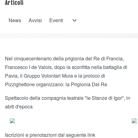
Articoli
News
Avvisi
Eventi
Eventi sub-navigation
Opens in a new window
Opens in a new window
Opens in a new window
Opens in a new window
Nel cinquecentenario della prigionia del Re di Francia,
Francesco I de Valois, dopo la sconfitta nella battaglia di
Pavia, il Gruppo Volontari Mura e la proloco di
Pizzighettone organizzano: la Prigionia Del Re
Spettacolo della compagnia teatrale "le Stanze di Igor", in
abiti d'epoca
Iscrizioni e prenotazioni dal seguente link